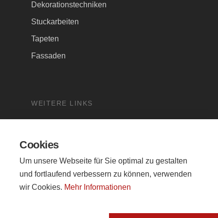
Dekorationstechniken
Stuckarbeiten
Tapeten
Fassaden
WEITERE LINKS
Impressum
Datenschutz
Cookies
Um unsere Webseite für Sie optimal zu gestalten
und fortlaufend verbessern zu können, verwenden
wir Cookies.
Mehr Informationen
© 2026 Malerei Hajek. - Webdesign by
SD
&
AN