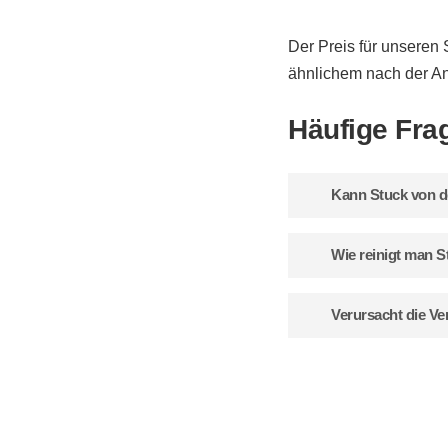
Der Preis für unseren
ähnlichem nach der An
Häufige Fra
Kann Stuck von d
Nein. Der Stuck wird
Wie reinigt man 
schwerer Stuck wird 
Stuck können Sie ei
Verursacht die Ve
abwischen, da es si
Prinzipiell ja, aber