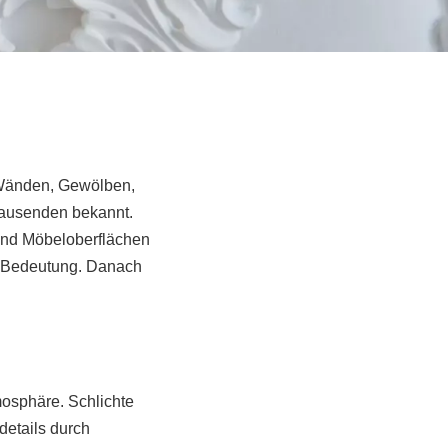
 Wänden, Gewölben,
tausenden bekannt.
 und Möbeloberflächen
ße Bedeutung. Danach
osphäre. Schlichte
etails durch