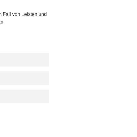
 Fall von Leisten und
se.
n. Großer und
ht feucht
on merken werden.