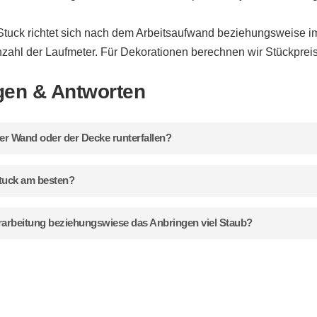
 Stuck richtet sich nach dem Arbeitsaufwand beziehungsweise im
zahl der Laufmeter. Für Dekorationen berechnen wir Stückprei
gen & Antworten
er Wand oder der Decke runterfallen?
 fest mit dem Untergrund verklebt, sodass nichts passieren kan
Stuck am besten?
sogar geschraubt und hält somit ganz besonders fest.
nfach mit dem Staubsauger absaugen. Sie sollten ihn jedoch nic
rarbeitung beziehungswiese das Anbringen viel Staub?
ch um Formen aus Gips handelt.
 wir decken Ihre Räume so gut ab, dass Sie hinterher nichts dav