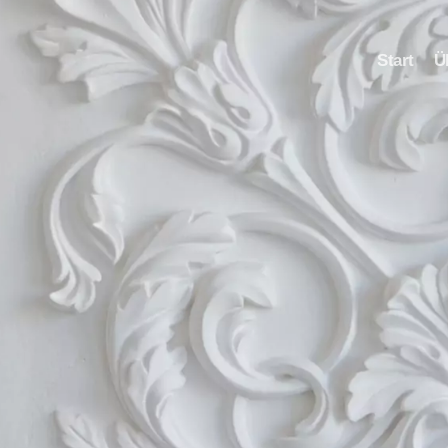
Start
Ü